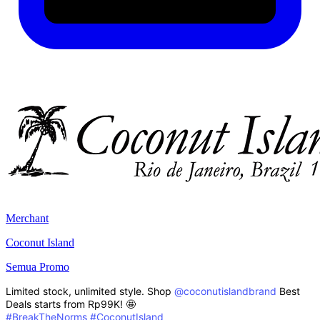
Merchant
Coconut Island
Semua Promo
Limited stock, unlimited style. Shop
@coconutislandbrand
Best
Deals starts from Rp99K! 🤩
#BreakTheNorms
#CoconutIsland