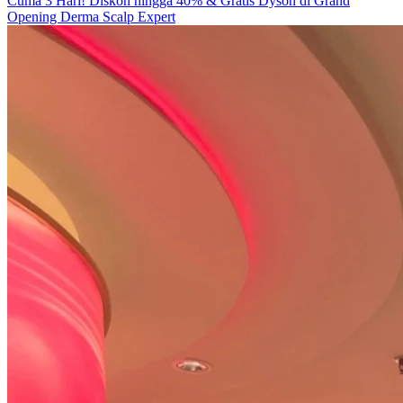
Cuma 3 Hari! Diskon hingga 40% & Gratis Dyson di Grand
Opening Derma Scalp Expert