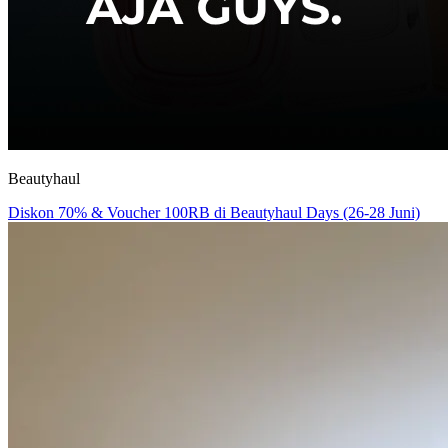
Beautyhaul
Diskon 70% & Voucher 100RB di Beautyhaul Days (26-28 Juni)