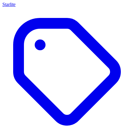
Starlite