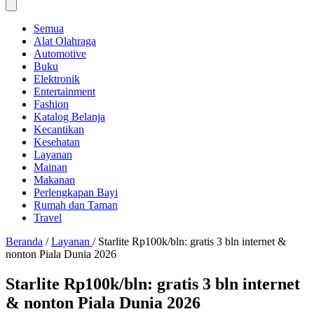
Semua
Alat Olahraga
Automotive
Buku
Elektronik
Entertainment
Fashion
Katalog Belanja
Kecantikan
Kesehatan
Layanan
Mainan
Makanan
Perlengkapan Bayi
Rumah dan Taman
Travel
Beranda
/
Layanan
/
Starlite Rp100k/bln: gratis 3 bln internet &
nonton Piala Dunia 2026
Starlite Rp100k/bln: gratis 3 bln internet
& nonton Piala Dunia 2026